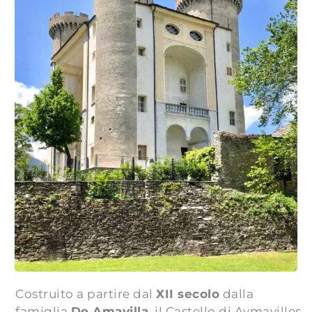
Costruito a partire dal
XII secolo
dalla
famiglia
De Amavilla
, il Castello di Aymavilles