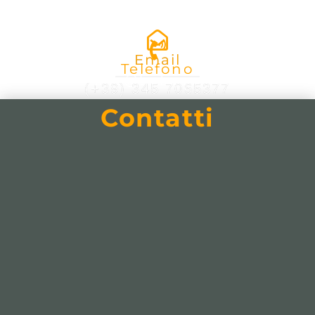
Email
Telefono
info@trekinart.it
(+39) 345 7065377
Contatti