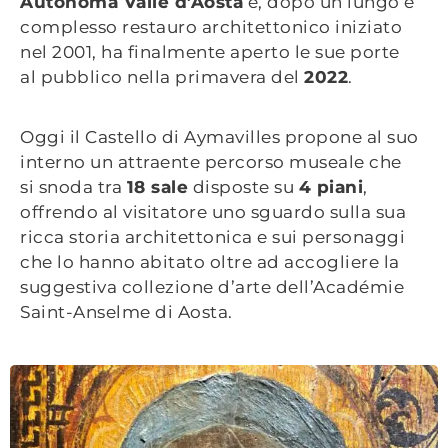
Autonoma Valle d’Aosta
e, d
opo un lungo e
complesso restauro architettonico iniziato
nel 2001, ha finalmente aperto le sue porte
al
pubblico nella primavera del
2022
.
Oggi il Castello di Aymavilles propone al suo
interno un attraente percorso museale che
si
snoda tra
18 sale
disposte su
4 piani
,
offrendo al visitatore uno sguardo sulla sua
ricca storia architettonica e sui personaggi
che lo hanno abitato oltre ad accogliere la
suggestiva
collezione d’arte dell’Académie
Saint-Anselme di Aosta.