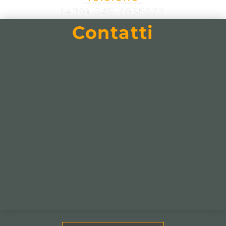
info@trekinart.it
(+39) 345 7065377
Contatti